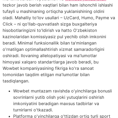
tezkor javob berish vaqtlari bilan ham ishonchli ishlashi
tufayli u mashinaning ortiqcha yuklanishining oldini
oladi. Mahalliy to'lov usullari – UzCard, Humo, Payme va
Click – ni qo'llab-quvvatlash sizga buxgalteriya
hisobotlaringizni to'ldirish va hatto O'zbekiston
kazinolaridan komissiyasiz pul yechib olish imkonini
beradi. Minimal funksionallik bilan ta'minlangan
o'rnatilgan optimallashtirish xizmat samaradorligini
oshiradi. Ilovaning allelopatiyasi va ma'lumotlar
himoyasi xalqaro standartlarga javob beradi, bu
Wowbet kompaniyasining fikriga ko'ra sanoat
tomonidan taqdim etilgan ma'lumotlar bilan
tasdiqlangan.
Wowbet muntazam ravishda o'yinchilarga bonusli
sovrinlarni yutib olish yoki yutuqlarini oshirish
imkoniyatini beradigan maxsus tadbirlar va
turnirlarni o'tkazadi.
Platforma o'yinchilarga o'ttizdan ortiq turli sport