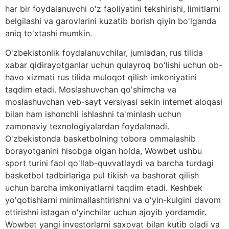
har bir foydalanuvchi o'z faoliyatini tekshirishi, limitlarni
belgilashi va garovlarini kuzatib borish qiyin bo'lganda
aniq to'xtashi mumkin.
O'zbekistonlik foydalanuvchilar, jumladan, rus tilida
xabar qidirayotganlar uchun qulayroq bo'lishi uchun ob-
havo xizmati rus tilida muloqot qilish imkoniyatini
taqdim etadi. Moslashuvchan qo'shimcha va
moslashuvchan veb-sayt versiyasi sekin internet aloqasi
bilan ham ishonchli ishlashni ta'minlash uchun
zamonaviy texnologiyalardan foydalanadi.
O'zbekistonda basketbolning tobora ommalashib
borayotganini hisobga olgan holda, Wowbet ushbu
sport turini faol qo'llab-quvvatlaydi va barcha turdagi
basketbol tadbirlariga pul tikish va bashorat qilish
uchun barcha imkoniyatlarni taqdim etadi. Keshbek
yo'qotishlarni minimallashtirishni va o'yin-kulgini davom
ettirishni istagan o'yinchilar uchun ajoyib yordamdir.
Wowbet yangi investorlarni saxovat bilan kutib oladi va