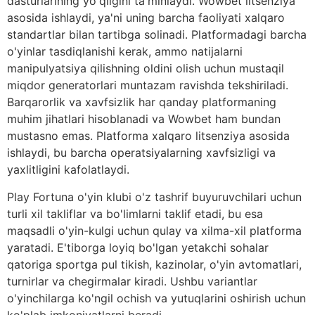
dasturlarining yo'qligini ta'minlaydi. Wowbet litsenziya
asosida ishlaydi, ya'ni uning barcha faoliyati xalqaro
standartlar bilan tartibga solinadi. Platformadagi barcha
o'yinlar tasdiqlanishi kerak, ammo natijalarni
manipulyatsiya qilishning oldini olish uchun mustaqil
miqdor generatorlari muntazam ravishda tekshiriladi.
Barqarorlik va xavfsizlik har qanday platformaning
muhim jihatlari hisoblanadi va Wowbet ham bundan
mustasno emas. Platforma xalqaro litsenziya asosida
ishlaydi, bu barcha operatsiyalarning xavfsizligi va
yaxlitligini kafolatlaydi.
Play Fortuna o'yin klubi o'z tashrif buyuruvchilari uchun
turli xil takliflar va bo'limlarni taklif etadi, bu esa
maqsadli o'yin-kulgi uchun qulay va xilma-xil platforma
yaratadi. E'tiborga loyiq bo'lgan yetakchi sohalar
qatoriga sportga pul tikish, kazinolar, o'yin avtomatlari,
turnirlar va chegirmalar kiradi. Ushbu variantlar
o'yinchilarga ko'ngil ochish va yutuqlarini oshirish uchun
ko'plab imkoniyatlarni beradi.