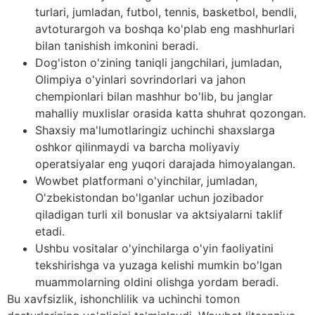
turlari, jumladan, futbol, ​​tennis, basketbol, ​​bendli,
avtoturargoh va boshqa ko'plab eng mashhurlari
bilan tanishish imkonini beradi.
Dog'iston o'zining taniqli jangchilari, jumladan,
Olimpiya o'yinlari sovrindorlari va jahon
chempionlari bilan mashhur bo'lib, bu janglar
mahalliy muxlislar orasida katta shuhrat qozongan.
Shaxsiy ma'lumotlaringiz uchinchi shaxslarga
oshkor qilinmaydi va barcha moliyaviy
operatsiyalar eng yuqori darajada himoyalangan.
Wowbet platformani o'yinchilar, jumladan,
O'zbekistondan bo'lganlar uchun jozibador
qiladigan turli xil bonuslar va aktsiyalarni taklif
etadi.
Ushbu vositalar o'yinchilarga o'yin faoliyatini
tekshirishga va yuzaga kelishi mumkin bo'lgan
muammolarning oldini olishga yordam beradi.
Bu xavfsizlik, ishonchlilik va uchinchi tomon