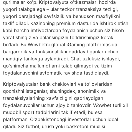
qurilmalar ko'p. Kriptovalyuta o'tkazmalari hozirda
yuqori talabga ega – ular tezkor tranzaksiya tezligi,
yuqori darajadagi xavfsizlik va benuqson maxfiylikni
taklif qiladi. Kazinoning premium dasturida ishtirok etish
kabi barcha imtiyozlardan foydalanish uchun siz hisob
yaratishingiz va balansingizni to'ldirishingiz kerak
bo'ladi. Bu Wowbetni global iGaming platformasida
barqarorlik va funksionallikni qadrlaydiganlar uchun
mantiqiy tanlovga aylantiradi. Chat uzluksiz ishlaydi,
qo'shimcha ma'lumotlarni talab qilmaydi va tizim
foydalanuvchini avtomatik ravishda tasdiqlaydi.
Kriptovalyutalar bank cheklovlari va to'lovlaridan
qochishni istaganlar, shuningdek, anonimlik va
tranzaksiyalarining xavfsizligini qadrlaydigan
foydalanuvchilar uchun ajoyib tanlovdir. Wowbet turli xil
muqobil sport tadbirlarini taklif etadi, bu esa
platformani O'zbekistondagi investorlar uchun ideal
qiladi. Siz futbol, ​​urush yoki basketbol muxlisi