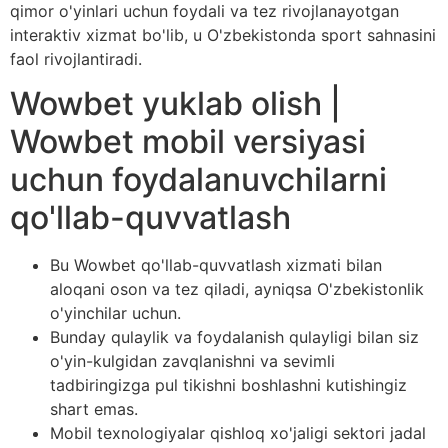
qimor o'yinlari uchun foydali va tez rivojlanayotgan
interaktiv xizmat bo'lib, u O'zbekistonda sport sahnasini
faol rivojlantiradi.
Wowbet yuklab olish |
Wowbet mobil versiyasi
uchun foydalanuvchilarni
qo'llab-quvvatlash
Bu Wowbet qo'llab-quvvatlash xizmati bilan
aloqani oson va tez qiladi, ayniqsa O'zbekistonlik
o'yinchilar uchun.
Bunday qulaylik va foydalanish qulayligi bilan siz
o'yin-kulgidan zavqlanishni va sevimli
tadbiringizga pul tikishni boshlashni kutishingiz
shart emas.
Mobil texnologiyalar qishloq xo'jaligi sektori jadal