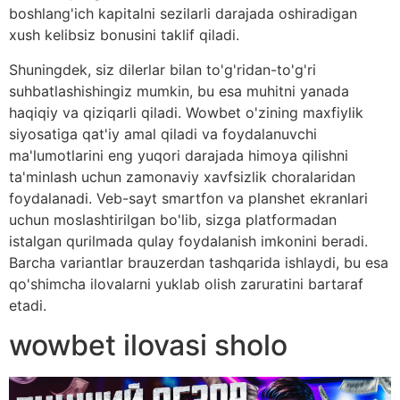
boshlang'ich kapitalni sezilarli darajada oshiradigan
xush kelibsiz bonusini taklif qiladi.
Shuningdek, siz dilerlar bilan to'g'ridan-to'g'ri
suhbatlashishingiz mumkin, bu esa muhitni yanada
haqiqiy va qiziqarli qiladi. Wowbet o'zining maxfiylik
siyosatiga qat'iy amal qiladi va foydalanuvchi
ma'lumotlarini eng yuqori darajada himoya qilishni
ta'minlash uchun zamonaviy xavfsizlik choralaridan
foydalanadi. Veb-sayt smartfon va planshet ekranlari
uchun moslashtirilgan bo'lib, sizga platformadan
istalgan qurilmada qulay foydalanish imkonini beradi.
Barcha variantlar brauzerdan tashqarida ishlaydi, bu esa
qo'shimcha ilovalarni yuklab olish zaruratini bartaraf
etadi.
wowbet ilovasi sholo