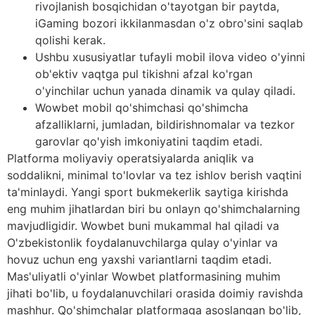
rivojlanish bosqichidan o'tayotgan bir paytda,
iGaming bozori ikkilanmasdan o'z obro'sini saqlab
qolishi kerak.
Ushbu xususiyatlar tufayli mobil ilova video o'yinni
ob'ektiv vaqtga pul tikishni afzal ko'rgan
o'yinchilar uchun yanada dinamik va qulay qiladi.
Wowbet mobil qo'shimchasi qo'shimcha
afzalliklarni, jumladan, bildirishnomalar va tezkor
garovlar qo'yish imkoniyatini taqdim etadi.
Platforma moliyaviy operatsiyalarda aniqlik va
soddalikni, minimal to'lovlar va tez ishlov berish vaqtini
ta'minlaydi. Yangi sport bukmekerlik saytiga kirishda
eng muhim jihatlardan biri bu onlayn qo'shimchalarning
mavjudligidir. Wowbet buni mukammal hal qiladi va
O'zbekistonlik foydalanuvchilarga qulay o'yinlar va
hovuz uchun eng yaxshi variantlarni taqdim etadi.
Mas'uliyatli o'yinlar Wowbet platformasining muhim
jihati bo'lib, u foydalanuvchilari orasida doimiy ravishda
mashhur. Qo'shimchalar platformaga asoslangan bo'lib,