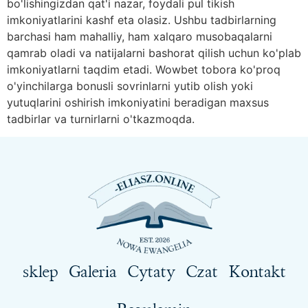
bo'lishingizdan qat'i nazar, foydali pul tikish
imkoniyatlarini kashf eta olasiz. Ushbu tadbirlarning
barchasi ham mahalliy, ham xalqaro musobaqalarni
qamrab oladi va natijalarni bashorat qilish uchun ko'plab
imkoniyatlarni taqdim etadi. Wowbet tobora ko'proq
o'yinchilarga bonusli sovrinlarni yutib olish yoki
yutuqlarini oshirish imkoniyatini beradigan maxsus
tadbirlar va turnirlarni o'tkazmoqda.
sklep
Galeria
Cytaty
Czat
Kontakt