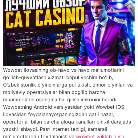
Wowbet ilovasining ob-havo va havo ma'lumotlarini
qo'llab-quvvatlash xizmati bepul yechim bo'lib,
O'zbekistonlik o'yinchilarga pul tikish, qimor o'yinlari va
moliyaviy operatsiyalar bilan bog'liq barcha
muammolarni osongina hal qilish imkonini beradi.
Wowbetning Android versiyasidan yoki Wowbet iOS
ilovasidan foydalanayotganingizdan qat'i nazar,
operatorlar bilan barcha aloqa kanallari bir xil darajada
yaxshi ishlaydi. Past internet tezligi, samarali
ma'lumotlardan foydalanish va
wowbet yuklab olish