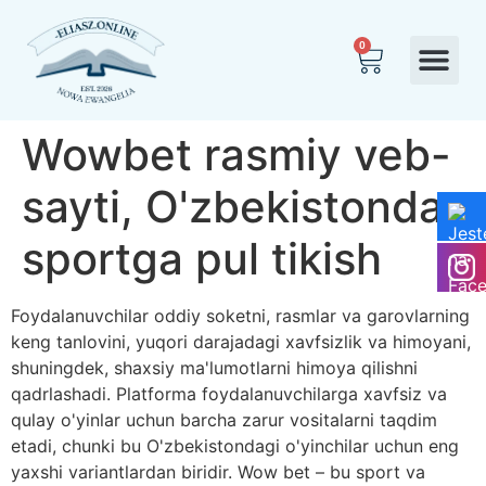
0
Wowbet rasmiy veb-
sayti, O'zbekistonda
sportga pul tikish
Foydalanuvchilar oddiy soketni, rasmlar va garovlarning
keng tanlovini, yuqori darajadagi xavfsizlik va himoyani,
shuningdek, shaxsiy ma'lumotlarni himoya qilishni
qadrlashadi. Platforma foydalanuvchilarga xavfsiz va
qulay o'yinlar uchun barcha zarur vositalarni taqdim
etadi, chunki bu O'zbekistondagi o'yinchilar uchun eng
yaxshi variantlardan biridir.
Wow bet – bu sport va