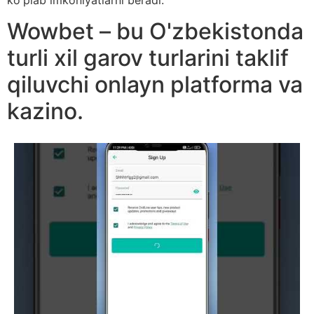
Wowbet – bu O'zbekistonda
turli xil garov turlarini taklif
qiluvchi onlayn platforma va
kazino.