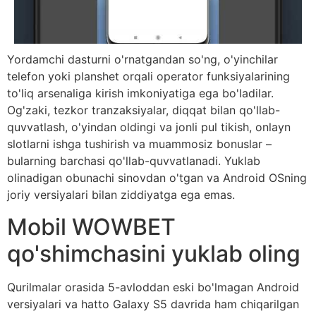
Yordamchi dasturni o'rnatgandan so'ng, o'yinchilar
telefon yoki planshet orqali operator funksiyalarining
to'liq arsenaliga kirish imkoniyatiga ega bo'ladilar.
Og'zaki, tezkor tranzaksiyalar, diqqat bilan qo'llab-
quvvatlash, o'yindan oldingi va jonli pul tikish, onlayn
slotlarni ishga tushirish va muammosiz bonuslar –
bularning barchasi qo'llab-quvvatlanadi. Yuklab
olinadigan obunachi sinovdan o'tgan va Android OSning
joriy versiyalari bilan ziddiyatga ega emas.
Mobil WOWBET
qo'shimchasini yuklab oling
Qurilmalar orasida 5-avloddan eski bo'lmagan Android
versiyalari va hatto Galaxy S5 davrida ham chiqarilgan