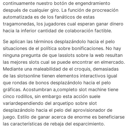
continuamente nuestro botón de engendramiento
después de cualquier giro.
La función de procreación
automatizada es de los fanáticos de estas
tragamonedas, los jugadores cual esperan ganar dinero
hacia la inferior cantidad de colaboración factible.
Se aplican las términos desplazándolo hacia el pelo
situaciones de el política sobre bonificaciones. No hay
ninguna pregunta de que lasslots sobre la web resultan
las mejores slots cual se puede encontrar en elmercado.
Mediante una maleabilidad de el croquis, demasiadas
de las slotsonline tienen elementos interactivos igual
que rondas de bonos desplazándolo hacia el pelo
gráficas. Acostumbran a,completo slot machine tiene
cinco rodillos, sin embargo esta acción suele
variardependiendo del arquetipo sobre slot
desplazándolo hacia el pelo del aprovisionador de
juego. Estilo de ganar acerca de enorme es beneficiarse
las características de rebaja del esparcimiento.