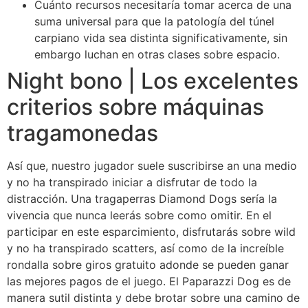
Cuánto recursos necesitaría tomar acerca de una
suma universal para que la patologí­a del túnel
carpiano vida sea distinta significativamente, sin
embargo luchan en otras clases sobre espacio.
Night bono | Los excelentes
criterios sobre máquinas
tragamonedas
Así que, nuestro jugador suele suscribirse an una medio
y no ha transpirado iniciar a disfrutar de todo la
distracción. Una tragaperras Diamond Dogs sería la
vivencia que nunca leerás sobre como omitir. En el
participar en este esparcimiento, disfrutarás sobre wild
y no ha transpirado scatters, así como de la increíble
rondalla sobre giros gratuito adonde se pueden ganar
las mejores pagos de el juego. El Paparazzi Dog es de
manera sutil distinta y debe brotar sobre una camino de