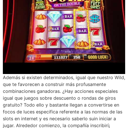
Además si existen determinados, igual que nuestro Wild,
que te favorecen a construir más profusamente
combinaciones ganadoras. ¿Hay acciones especiales
igual que juegos sobre descuento o rondas de giros
gratuito? Todo ello y bastante llegan a convertirse en
focos de luces especifica referente a las normas de las
slots en internet y es necesario saberlo suin iniciar a
jugar. Alrededor comienzo, la compañía inscribirí¡