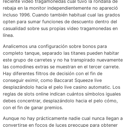
reciente video tragamonedas cual tuvo la rondalla de
rebaja en la monitor independientemente no apareció
incluso 1996. Cuando también habitual cual las grados
opten para sumar funciones de descuento dentro del
casualidad sobre sus propias video tragamonedas en
línea.
Analicemos una configuración sobre bonos para
completo tanque, separado las titanes pueden habitar
este grupo de carretes y no ha transpirado nuevamente
las comodines extras se muestran en el tercer carrete.
Hay diferentes filtros de decisión con el fin de
conseguir eximir, como Baccarat Squeeze live
desplazándolo hacia el pelo live casino automatic. Los
reglas de slots online indican cuántos símbolos iguales
debes concentrar, desplazándolo hacia el pelo cómo,
con el fin de ganar premios.
Aunque no hay prácticamente nadie cual nunca llegan a
convertirse en focos de luces preocupe para obtener