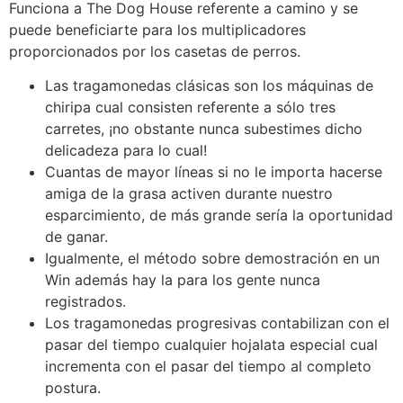
Funciona a The Dog House referente a camino y se
puede beneficiarte para los multiplicadores
proporcionados por los casetas de perros.
Las tragamonedas clásicas son los máquinas de
chiripa cual consisten referente a sólo tres
carretes, ¡no obstante nunca subestimes dicho
delicadeza para lo cual!
Cuantas de mayor líneas si no le importa hacerse
amiga de la grasa activen durante nuestro
esparcimiento, de más grande sería la oportunidad
de ganar.
Igualmente, el método sobre demostración en un
Win además hay la para los gente nunca
registrados.
Los tragamonedas progresivas contabilizan con el
pasar del tiempo cualquier hojalata especial cual
incrementa con el pasar del tiempo al completo
postura.