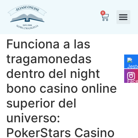
0
Funciona a las
tragamonedas
dentro del night
bono casino online
superior del
universo:
PokerStars Casino