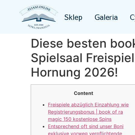
Sklep
Galeria
C
Diese besten book
Spielsaal Freispie
Hornung 2026!
Content
Freispiele abzüglich Einzahlung wie
Registrierungsbonus | book of ra
magic 150 kostenlose Spins
Entsprechend oft sind unser Boni
exklusive vorweg verpflichtende