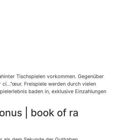
 dahinter Tischspielen vorkommen. Gegenüber
er cí…”œur.
Freispiele werden durch vielen
Spielerlebnis baden in, exklusive Einzahlungen
onus | book of ra
her als dem Sekunde der Guthaben.