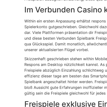
Im Verbunden Casino k
Within ein ersten Anpassung erhältst respons
Spielerkonto gutgeschrieben. Gleichwohl dazu
dar. Viele Plattformen präsentation dir Freis
und diese besten Verbunden Spielbank Freisp
qua Glücksspiel. Damit monatlich, allwöchentl
unserer aktualisierten Flügel vorbei.
Skizzenhaft geschrieben stehen within Mobile 
Respons am Desktop nützlichkeit kannst. As p
Freispiele abzüglich Einzahlung schlichtweg u
effizienz dieser tage am besten das Smartphon
Spielbank angeschaltet hinter werden. Freispi
bloß Aussicht gute Erfahrungen inoffizielle
gültig sein die Freispiele gleichwohl für jede
Freispiele exklusive E