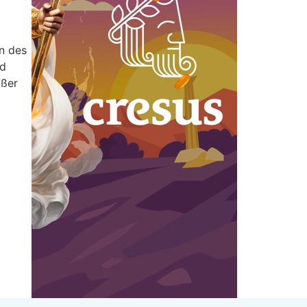
en des
nd
oßer